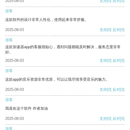
2025-08-03
支持
[0]
反对
[0]
游客
这款软件的设计非常人性化，使用起来非常舒服。
2025-08-03
支持
[0]
反对
[0]
游客
这款加速器app的客服很贴心，遇到问题都能及时解决，服务态度非常
好。
2025-08-03
支持
[0]
反对
[0]
游客
这款app的音乐资源非常优质，可以让我尽情享受音乐的魅力。
2025-08-03
支持
[0]
反对
[0]
游客
我喜欢这个软件 作者加油
2025-08-03
支持
[0]
反对
[0]
游客