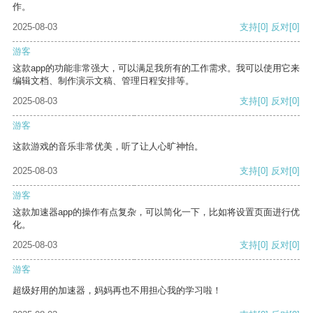
作。
2025-08-03
支持
[0]
反对
[0]
游客
这款app的功能非常强大，可以满足我所有的工作需求。我可以使用它来
编辑文档、制作演示文稿、管理日程安排等。
2025-08-03
支持
[0]
反对
[0]
游客
这款游戏的音乐非常优美，听了让人心旷神怡。
2025-08-03
支持
[0]
反对
[0]
游客
这款加速器app的操作有点复杂，可以简化一下，比如将设置页面进行优
化。
2025-08-03
支持
[0]
反对
[0]
游客
超级好用的加速器，妈妈再也不用担心我的学习啦！