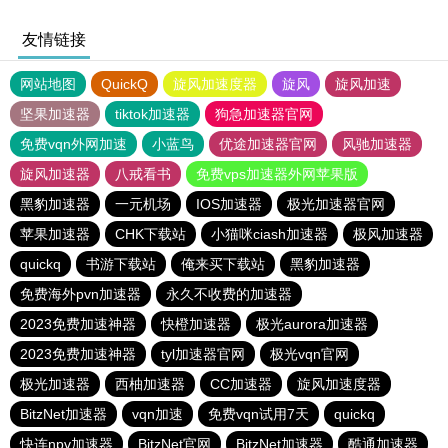
友情链接
网站地图
QuickQ
旋风加速度器
旋风
旋风加速
坚果加速器
tiktok加速器
狗急加速器官网
免费vqn外网加速
小蓝鸟
优途加速器官网
风驰加速器
旋风加速器
八戒看书
免费vps加速器外网苹果版
黑豹加速器
一元机场
IOS加速器
极光加速器官网
苹果加速器
CHK下载站
小猫咪ciash加速器
极风加速器
quickq
书游下载站
俺来买下载站
黑豹加速器
免费海外pvn加速器
永久不收费的加速器
2023免费加速神器
快橙加速器
极光aurora加速器
2023免费加速神器
tyl加速器官网
极光vqn官网
极光加速器
西柚加速器
CC加速器
旋风加速度器
BitzNet加速器
vqn加速
免费vqn试用7天
quickq
快连npv加速器
BitzNet官网
BitzNet加速器
酷通加速器