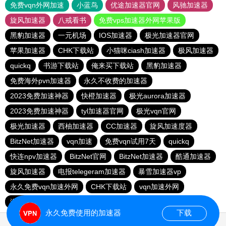
免费vqn外网加速
小蓝鸟
优途加速器官网
风驰加速器
旋风加速器
八戒看书
免费vps加速器外网苹果版
黑豹加速器
一元机场
IOS加速器
极光加速器官网
苹果加速器
CHK下载站
小猫咪ciash加速器
极风加速器
quickq
书游下载站
俺来买下载站
黑豹加速器
免费海外pvn加速器
永久不收费的加速器
2023免费加速神器
快橙加速器
极光aurora加速器
2023免费加速神器
tyl加速器官网
极光vqn官网
极光加速器
西柚加速器
CC加速器
旋风加速度器
BitzNet加速器
vqn加速
免费vqn试用7天
quickq
快连npv加速器
BitzNet官网
BitzNet加速器
酷通加速器
旋风加速器
电报telegeram加速器
暴雪加速器vp
永久免费vqn加速外网
CHK下载站
vqn加速外网
海鸥下载站
1元机场
永久免费使用的加速器
下载