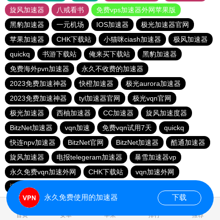
旋风加速器
八戒看书
免费vps加速器外网苹果版
黑豹加速器
一元机场
IOS加速器
极光加速器官网
苹果加速器
CHK下载站
小猫咪ciash加速器
极风加速器
quickq
书游下载站
俺来买下载站
黑豹加速器
免费海外pvn加速器
永久不收费的加速器
2023免费加速神器
快橙加速器
极光aurora加速器
2023免费加速神器
tyl加速器官网
极光vqn官网
极光加速器
西柚加速器
CC加速器
旋风加速度器
BitzNet加速器
vqn加速
免费vqn试用7天
quickq
快连npv加速器
BitzNet官网
BitzNet加速器
酷通加速器
旋风加速器
电报telegeram加速器
暴雪加速器vp
永久免费vqn加速外网
CHK下载站
vqn加速外网
海鸥下载站
1元机场
永久免费使用的加速器
下载
1.271335s
首页
安卓
苹果
排行
推荐