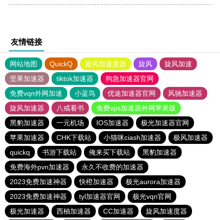
友情链接
网站地图
QuickQ
旋风加速度器
旋风
旋风加速
坚果加速器
tiktok加速器
狗急加速器官网
免费vqn外网加速
小蓝鸟
优途加速器官网
风驰加速器
旋风加速器
八戒看书
免费vps加速器外网苹果版
黑豹加速器
一元机场
IOS加速器
极光加速器官网
苹果加速器
CHK下载站
小猫咪ciash加速器
极风加速器
quickq
书游下载站
俺来买下载站
黑豹加速器
免费海外pvn加速器
永久不收费的加速器
2023免费加速神器
快橙加速器
极光aurora加速器
2023免费加速神器
tyl加速器官网
极光vqn官网
极光加速器
西柚加速器
CC加速器
旋风加速度器