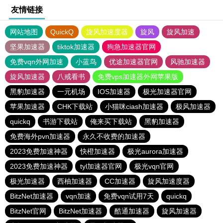
友情链接
网站地图
QuickQ
旋风加速度器
旋风
旋风加速
坚果加速器
tiktok加速器
狗急加速器官网
免费vqn外网加速
小蓝鸟
优途加速器官网
风驰加速器
旋风加速器
八戒看书
免费vps加速器外网苹果版
黑豹加速器
一元机场
IOS加速器
极光加速器官网
苹果加速器
CHK下载站
小猫咪ciash加速器
极风加速器
quickq
书游下载站
俺来买下载站
黑豹加速器
免费海外pvn加速器
永久不收费的加速器
2023免费加速神器
快橙加速器
极光aurora加速器
2023免费加速神器
tyl加速器官网
极光vqn官网
极光加速器
西柚加速器
CC加速器
旋风加速度器
BitzNet加速器
vqn加速
免费vqn试用7天
quickq
BitzNet官网
BitzNet加速器
酷通加速器
旋风加速器