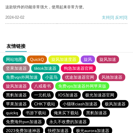
这款软件的功能非常强大，使用起来非常方便。
2024-02-02
支持
[0]
反对
[0]
友情链接
网站地图
QuickQ
旋风加速度器
旋风
旋风加速
坚果加速器
tiktok加速器
狗急加速器官网
免费vqn外网加速
小蓝鸟
优途加速器官网
风驰加速器
旋风加速器
八戒看书
免费vps加速器外网苹果版
黑豹加速器
一元机场
IOS加速器
极光加速器官网
苹果加速器
CHK下载站
小猫咪ciash加速器
极风加速器
quickq
书游下载站
俺来买下载站
黑豹加速器
免费海外pvn加速器
永久不收费的加速器
2023免费加速神器
快橙加速器
极光aurora加速器