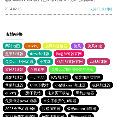
2024-02-16
支持
[0]
反对
[0]
友情链接
网站地图
QuickQ
旋风加速度器
旋风
旋风加速
坚果加速器
tiktok加速器
狗急加速器官网
免费vqn外网加速
小蓝鸟
优途加速器官网
风驰加速器
旋风加速器
八戒看书
免费vps加速器外网苹果版
黑豹加速器
一元机场
IOS加速器
极光加速器官网
苹果加速器
CHK下载站
小猫咪ciash加速器
极风加速器
quickq
书游下载站
俺来买下载站
黑豹加速器
免费海外pvn加速器
永久不收费的加速器
2023免费加速神器
快橙加速器
极光aurora加速器
2023免费加速神器
tyl加速器官网
极光vqn官网