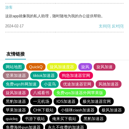
游客
这款app就像我的私人助理，随时随地为我的办公提供帮助。
2024-02-17
支持
[0]
反对
[0]
友情链接
网站地图
QuickQ
旋风加速度器
旋风
旋风加速
坚果加速器
tiktok加速器
狗急加速器官网
免费vqn外网加速
小蓝鸟
优途加速器官网
风驰加速器
旋风加速器
八戒看书
免费vps加速器外网苹果版
黑豹加速器
一元机场
IOS加速器
极光加速器官网
苹果加速器
CHK下载站
小猫咪ciash加速器
极风加速器
quickq
书游下载站
俺来买下载站
黑豹加速器
免费海外pvn加速器
永久不收费的加速器