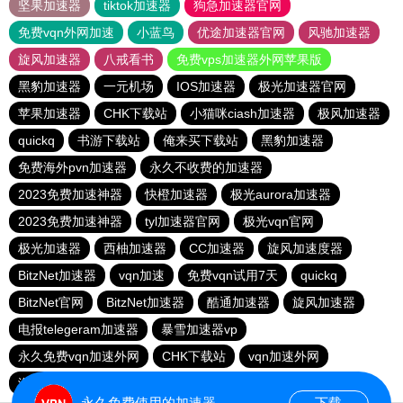
坚果加速器
tiktok加速器
狗急加速器官网
免费vqn外网加速
小蓝鸟
优途加速器官网
风驰加速器
旋风加速器
八戒看书
免费vps加速器外网苹果版
黑豹加速器
一元机场
IOS加速器
极光加速器官网
苹果加速器
CHK下载站
小猫咪ciash加速器
极风加速器
quickq
书游下载站
俺来买下载站
黑豹加速器
免费海外pvn加速器
永久不收费的加速器
2023免费加速神器
快橙加速器
极光aurora加速器
2023免费加速神器
tyl加速器官网
极光vqn官网
极光加速器
西柚加速器
CC加速器
旋风加速度器
BitzNet加速器
vqn加速
免费vqn试用7天
quickq
BitzNet官网
BitzNet加速器
酷通加速器
旋风加速器
电报telegeram加速器
暴雪加速器vp
永久免费vqn加速外网
CHK下载站
vqn加速外网
海鸥下载站
1元机场
永久免费使用的加速器
下载