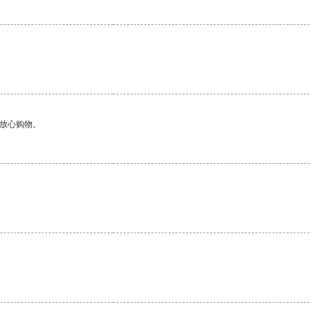
够放心购物。
。