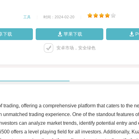
工具
|
时间：2024-02-20
|
卓下载
苹果下载
安卓市场，安全绿色
rading, offering a comprehensive platform that caters to the ne
n unmatched trading experience. One of the standout features of 
vestors can analyze market trends, identify potential entry and 
00 offers a level playing field for all investors. Additionally, 