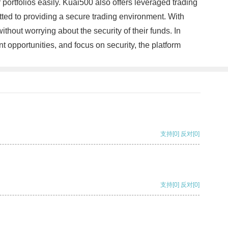
 portfolios easily. Kuai500 also offers leveraged trading
itted to providing a secure trading environment. With
hout worrying about the security of their funds. In
t opportunities, and focus on security, the platform
支持
[0]
反对
[0]
支持
[0]
反对
[0]