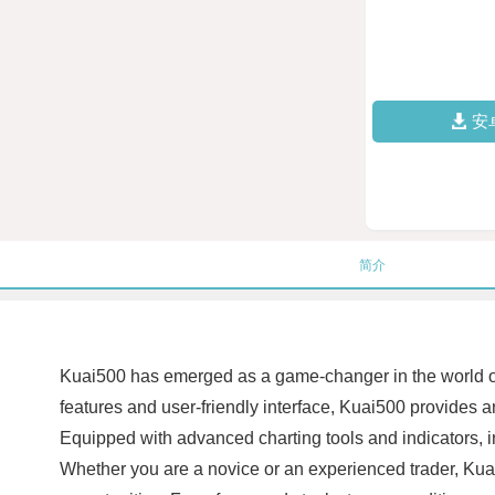
安
简介
Kuai500 has emerged as a game-changer in the world of t
features and user-friendly interface, Kuai500 provides a
Equipped with advanced charting tools and indicators, in
Whether you are a novice or an experienced trader, Kuai5