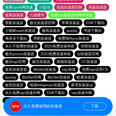
免费vqn外网加速
小蓝鸟
优途加速器官网
风驰加速器
旋风加速器
八戒看书
免费vps加速器外网苹果版
黑豹加速器
极光加速器官网
苹果加速器
CHK下载站
小猫咪ciash加速器
极风加速器
quickq
书游下载站
俺来买下载站
黑豹加速器
免费海外pvn加速器
永久不收费的加速器
2023免费加速神器
快橙加速器
极光aurora加速器
2023免费加速神器
tyl加速器官网
极光vqn官网
极光加速器
西柚加速器
CC加速器
旋风加速度器
BitzNet加速器
vqn加速
免费vqn试用7天
quickq
BitzNet官网
BitzNet加速器
酷通加速器
旋风加速器
电报telegeram加速器
暴雪加速器vp
永久免费vqn加速外网
CHK下载站
vqn加速外网
海鸥下载站
1元机场
永久免费使用的加速器
下载
1.331134s
首页
安卓
苹果
排行
推荐