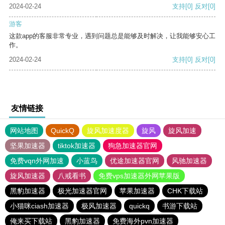
2024-02-24
支持
[0]
反对
[0]
游客
这款app的客服非常专业，遇到问题总是能够及时解决，让我能够安心工
作。
2024-02-24
支持
[0]
反对
[0]
友情链接
网站地图
QuickQ
旋风加速度器
旋风
旋风加速
坚果加速器
tiktok加速器
狗急加速器官网
免费vqn外网加速
小蓝鸟
优途加速器官网
风驰加速器
旋风加速器
八戒看书
免费vps加速器外网苹果版
黑豹加速器
极光加速器官网
苹果加速器
CHK下载站
小猫咪ciash加速器
极风加速器
quickq
书游下载站
俺来买下载站
黑豹加速器
免费海外pvn加速器