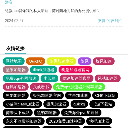
游客
这款app就像我的私人助理，随时随地为我的办公提供帮助。
2024-02-27
支持
[0]
反对
[0]
友情链接
网站地图
QuickQ
旋风加速度器
旋风
旋风加速
坚果加速器
tiktok加速器
狗急加速器官网
免费vqn外网加速
小蓝鸟
优途加速器官网
风驰加速器
旋风加速器
八戒看书
免费vps加速器外网苹果版
黑豹加速器
极光加速器官网
苹果加速器
CHK下载站
小猫咪ciash加速器
极风加速器
quickq
书游下载站
俺来买下载站
黑豹加速器
免费海外pvn加速器
永久不收费的加速器
2023免费加速神器
快橙加速器