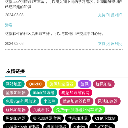
这款app的课程非常丰富，可以满足我不同的学习需求，让我能够找到自
己感兴趣的知识。
2024-03-08
支持
[0]
反对
[0]
游客
这款软件的社区氛围非常好，可以与其他用户交流学习心得。
2024-03-08
支持
[0]
反对
[0]
友情链接
网站地图
QuickQ
旋风加速度器
旋风
旋风加速
坚果加速器
tiktok加速器
狗急加速器官网
免费vqn外网加速
小蓝鸟
优途加速器官网
风驰加速器
旋风加速器
八戒看书
免费vps加速器外网苹果版
黑豹加速器
极光加速器官网
苹果加速器
CHK下载站
小猫咪ciash加速器
极风加速器
quickq
书游下载站