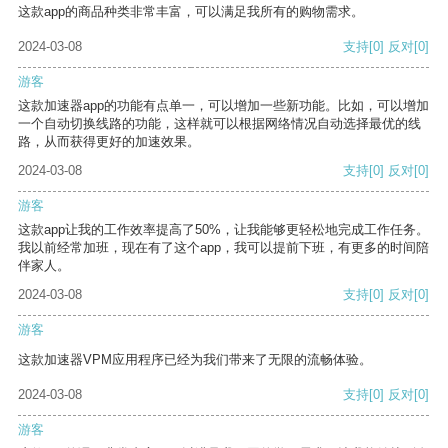
这款app的商品种类非常丰富，可以满足我所有的购物需求。
2024-03-08
支持
[0]
反对
[0]
游客
这款加速器app的功能有点单一，可以增加一些新功能。比如，可以增加
一个自动切换线路的功能，这样就可以根据网络情况自动选择最优的线
路，从而获得更好的加速效果。
2024-03-08
支持
[0]
反对
[0]
游客
这款app让我的工作效率提高了50%，让我能够更轻松地完成工作任务。
我以前经常加班，现在有了这个app，我可以提前下班，有更多的时间陪
伴家人。
2024-03-08
支持
[0]
反对
[0]
游客
这款加速器VPM应用程序已经为我们带来了无限的流畅体验。
2024-03-08
支持
[0]
反对
[0]
游客