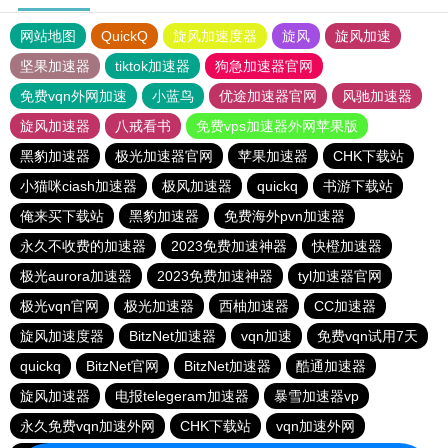
网站地图
QuickQ
旋风加速度器
旋风
旋风加速
坚果加速器
tiktok加速器
狗急加速器官网
免费vqn外网加速
小蓝鸟
优途加速器官网
风驰加速器
旋风加速器
八戒看书
免费vps加速器外网苹果版
黑豹加速器
极光加速器官网
苹果加速器
CHK下载站
小猫咪ciash加速器
极风加速器
quickq
书游下载站
俺来买下载站
黑豹加速器
免费海外pvn加速器
永久不收费的加速器
2023免费加速神器
快橙加速器
极光aurora加速器
2023免费加速神器
tyl加速器官网
极光vqn官网
极光加速器
西柚加速器
CC加速器
旋风加速度器
BitzNet加速器
vqn加速
免费vqn试用7天
quickq
BitzNet官网
BitzNet加速器
酷通加速器
旋风加速器
电报telegeram加速器
暴雪加速器vp
永久免费vqn加速外网
CHK下载站
vqn加速外网