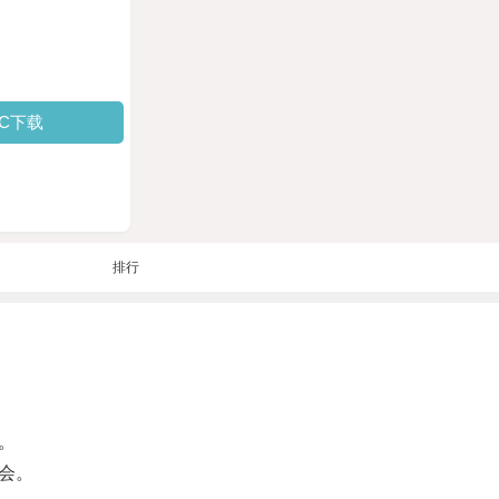
PC下载
排行
。
会。