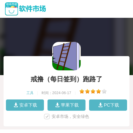
戒撸（每日签到）跑路了
工具
|
时间：2024-06-17
|
安卓下载
苹果下载
PC下载
安卓市场，安全绿色