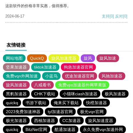
这款软件的价格非常实惠，值得推荐。
2024-06-17
支持
[0]
反对
[0]
友情链接
网站地图
QuickQ
旋风加速度器
旋风
旋风加速
坚果加速器
tiktok加速器
狗急加速器官网
免费vqn外网加速
小蓝鸟
优途加速器官网
风驰加速器
旋风加速器
八戒看书
免费vps加速器外网苹果版
黑豹加速器
CHK下载站
小猫咪ciash加速器
极风加速器
quickq
书游下载站
俺来买下载站
快橙加速器
2023免费加速神器
tyl加速器官网
极光vqn官网
极光加速器
西柚加速器
CC加速器
旋风加速度器
quickq
BitzNet官网
酷通加速器
永久免费vqn加速外网