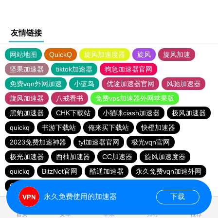
友情链接
网站地图
QuickQ
旋风加速度器
旋风
旋风加速
坚果加速器
tiktok加速器
狗急加速器官网
免费vqn外网加速
小蓝鸟
优途加速器官网
风驰加速器
旋风加速器
八戒看书
免费vps加速器外网苹果版
黑豹加速器
CHK下载站
小猫咪ciash加速器
极风加速器
quickq
书游下载站
俺来买下载站
快橙加速器
2023免费加速神器
tyl加速器官网
极光vqn官网
极光加速器
西柚加速器
CC加速器
旋风加速度器
quickq
BitzNet官网
酷通加速器
永久免费vqn加速外网
CHK下载站
海鸥下载站
1元机场
永久免费使用的加速器
下载
0.076425s
首页
安卓
苹果
排行
推荐