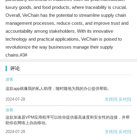
luxury goods, and food products, where traceability is crucial.
Overall, VeChain has the potential to streamline supply chain
management processes, reduce costs, and improve trust and
accountability among stakeholders. With its innovative
technology and practical applications, VeChain is poised to
revolutionize the way businesses manage their supply
chains.#3#
评论
游客
这款app就像我的私人助理，随时随地为我的办公提供帮助。
2024-07-28
支持
[0]
反对
[0]
游客
这款加速器VPM应用程序可以给你提供最高速度和安全性的连接，并帮
助你在网络上自由移动。
2024-07-28
支持
[0]
反对
[0]