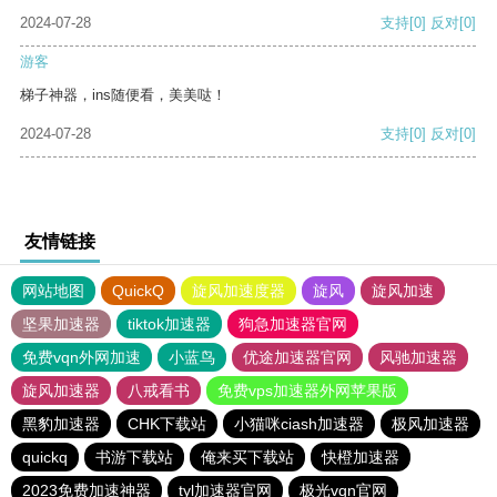
2024-07-28
支持
[0]
反对
[0]
游客
梯子神器，ins随便看，美美哒！
2024-07-28
支持
[0]
反对
[0]
友情链接
网站地图
QuickQ
旋风加速度器
旋风
旋风加速
坚果加速器
tiktok加速器
狗急加速器官网
免费vqn外网加速
小蓝鸟
优途加速器官网
风驰加速器
旋风加速器
八戒看书
免费vps加速器外网苹果版
黑豹加速器
CHK下载站
小猫咪ciash加速器
极风加速器
quickq
书游下载站
俺来买下载站
快橙加速器
2023免费加速神器
tyl加速器官网
极光vqn官网