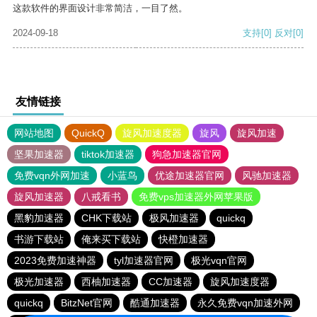
这款软件的界面设计非常简洁，一目了然。
2024-09-18
支持
[0]
反对
[0]
友情链接
网站地图
QuickQ
旋风加速度器
旋风
旋风加速
坚果加速器
tiktok加速器
狗急加速器官网
免费vqn外网加速
小蓝鸟
优途加速器官网
风驰加速器
旋风加速器
八戒看书
免费vps加速器外网苹果版
黑豹加速器
CHK下载站
极风加速器
quickq
书游下载站
俺来买下载站
快橙加速器
2023免费加速神器
tyl加速器官网
极光vqn官网
极光加速器
西柚加速器
CC加速器
旋风加速度器
quickq
BitzNet官网
酷通加速器
永久免费vqn加速外网