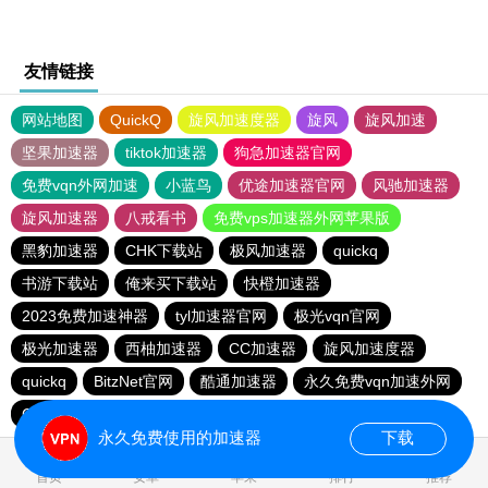
友情链接
网站地图
QuickQ
旋风加速度器
旋风
旋风加速
坚果加速器
tiktok加速器
狗急加速器官网
免费vqn外网加速
小蓝鸟
优途加速器官网
风驰加速器
旋风加速器
八戒看书
免费vps加速器外网苹果版
黑豹加速器
CHK下载站
极风加速器
quickq
书游下载站
俺来买下载站
快橙加速器
2023免费加速神器
tyl加速器官网
极光vqn官网
极光加速器
西柚加速器
CC加速器
旋风加速度器
quickq
BitzNet官网
酷通加速器
永久免费vqn加速外网
CHK下载站
海鸥下载站
1元机场
永久免费使用的加速器
下载
0.061874s
首页
安卓
苹果
排行
推荐