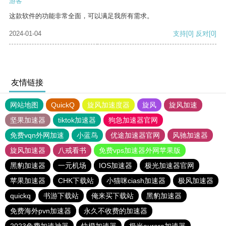
游客
这款软件的功能非常全面，可以满足我所有需求。
2024-01-04
支持
[0]
反对
[0]
友情链接
网站地图
QuickQ
旋风加速度器
旋风
旋风加速
坚果加速器
tiktok加速器
狗急加速器官网
免费vqn外网加速
小蓝鸟
优途加速器官网
风驰加速器
旋风加速器
八戒看书
免费vps加速器外网苹果版
黑豹加速器
一元机场
IOS加速器
极光加速器官网
苹果加速器
CHK下载站
小猫咪ciash加速器
极风加速器
quickq
书游下载站
俺来买下载站
黑豹加速器
免费海外pvn加速器
永久不收费的加速器